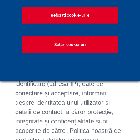
Refuzați cookie-urile
3) COOKIE-URILE ȘI
DATELE PERSONALE
Setări cookie-uri
Cookie-urile care sunt depuse sau
utilizate pot duce la colectarea de date
personale, cum ar fi date de
identificare (adresa IP), date de
conectare și acceptare, informații
despre identitatea unui utilizator și
detalii de contact, a căror protecție,
integritate și confidențialitate sunt
acoperite de către „Politica noastră de