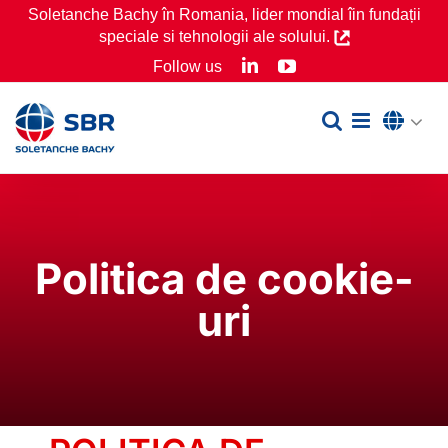
Skip
Soletanche Bachy în Romania, lider mondial îin fundații
speciale si tehnologii ale solului.
to
LinkedIn
YouTube
Follow us
content
Politica de cookie-
uri