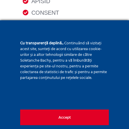
APISID
CONSENT
GPS
HSID
Cu transparență deplină...
Continuând să vizitați
LOGIN_INFO
acest site, sunteți de acord cu utilizarea cookie-
urilor și a altor tehnologii similare de către
PREF
Soletanche Bachy, pentru a vă îmbunătăți
experiența pe site-ul nostru, pentru a permite
SAPISID
colectarea de statistici de trafic și pentru a permite
partajarea conținutului pe rețelele sociale.
SID
SSID
VISITOR_INFO1_LIVE
YSC
Accept