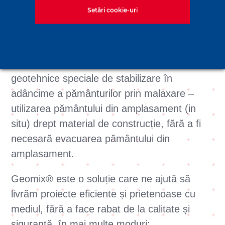
hidraulic folosind CSM (Cutter Soil Mixing)
Setări cookie-uri
derivat din propria tehnologie Hydrofraise®.
Este una dintre soluțiile noastre tehnice
inovatoare, folosită în execuția lucrărilor
geotehnice speciale de stabilizare în
adâncime a pământurilor prin malaxare –
utilizarea pământului din amplasament (in
situ) drept material de construcție, fără a fi
necesară evacuarea pământului din
amplasament.
Geomix® este o soluție care ne ajută să
livrăm proiecte eficiente și prietenoase cu
mediul, fără a face rabat de la calitate și
siguranță, în mai multe moduri: