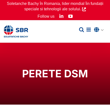
Skip
Soletanche Bachy în Romania, lider mondial îin fundații
speciale si tehnologii ale solului.
to
LinkedIn
YouTube
Follow us
content
PERETE DSM