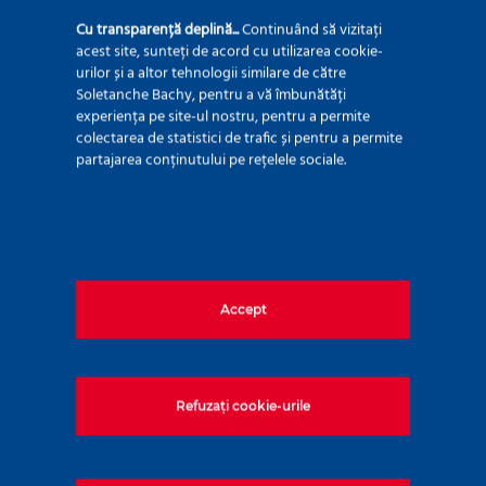
portante ale terenurilor de fundare, sau
Cu transparență deplină...
Continuând să vizitați
pentru realizarea unor pereți de susținere cu
acest site, sunteți de acord cu utilizarea cookie-
urilor și a altor tehnologii similare de către
grad ridicat de impermeabilitate. Produsul
Soletanche Bachy, pentru a vă îmbunătăți
final constă în obținerea unor elemente
experiența pe site-ul nostru, pentru a permite
colectarea de statistici de trafic și pentru a permite
liniare sub formă de coloane. Procesul se
partajarea conținutului pe rețelele sociale.
realizează prin intermediul unor capete de
malaxare ce pot fi setate să lucreze
independent sau în tandem.
Accept
Geomix®
este o tehnologie patentată
Refuzați cookie-urile
Soletanche Bachy ce permite realizarea
tranșeelor de pământ malaxat cu un liant