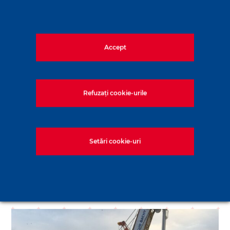
Accept
Descoperă
Refuzați cookie-urile
TEHNOLOGII
Setări cookie-uri
+