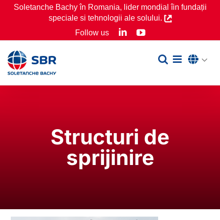
Skip
Soletanche Bachy în Romania, lider mondial îin fundații
speciale si tehnologii ale solului.
to
LinkedIn
YouTube
Follow us
content
Structuri de
sprijinire